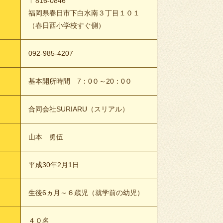
〒816-0846
福岡県春日市下白水南３丁目１０１
（春日西小学校すぐ側）
092-985-4207
基本開所時間 7：0０～20：0０
合同会社SURIARU（スリアル）
山本 勇伍
平成30年2月1日
生後6ヵ月～６歳児（就学前の幼児）
４０名