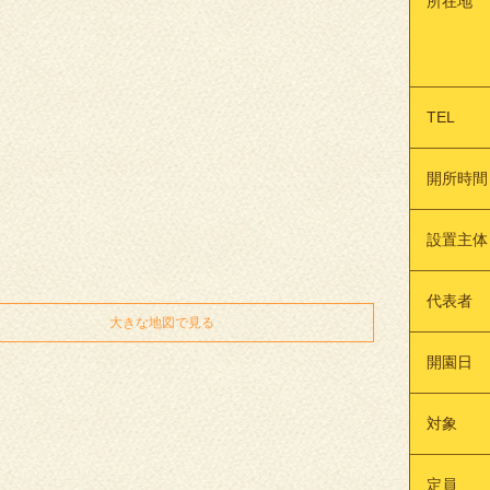
所在地
TEL
開所時間
設置主体
代表者
大きな地図で見る
開園日
対象
定員