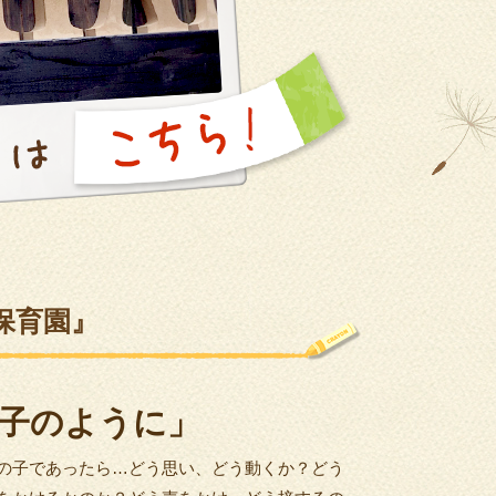
保育園』
子のように」
の子であったら…どう思い、どう動くか？どう