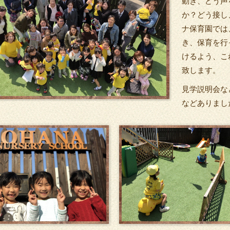
動き、どう声
か？どう接し
ナ保育園では
き、保育を行
けるよう、こ
致します。
見学説明会な
などありまし