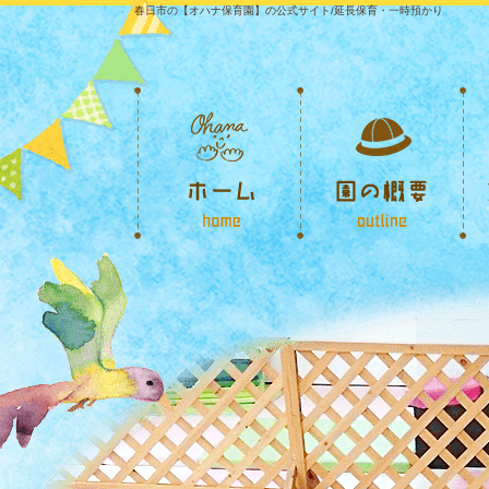
春日市の【オハナ保育園】の公式サイト/延長保育・一時預かり